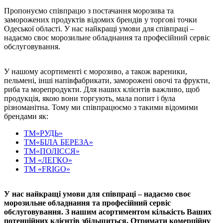
Пропонуємо співпрацю з постачання морозива та
заморожених продуктів відомих брендів у торгові точки
Одеської області. У нас найкращі умови для співпраці –
надаємо своє морозильне обладнання та професійний сервіс
обслуговування.
У нашому асортименті є морозиво, а також вареники,
пельмені, інші напівфабрикати, заморожені овочі та фрукти,
риба та морепродукти. Для наших клієнтів важливо, щоб
продукція, якою вони торгують, мала попит і була
різноманітна. Тому ми співпрацюємо з такими відомими
брендами як:
ТМ«РУДЬ»
ТМ«БІЛА БЕРЕЗА»
ТМ«ПОЛІССЯ»
ТМ «ЛЕГКО»
ТМ «FRIGO»
У нас найкращі умови для співпраці – надаємо своє
морозильне обладнання та професійний сервіс
обслуговування. З нашим асортиментом кількість Ваших
потенційних клієнтів збільшиться. Отримати комерційну