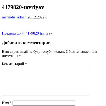
4179820-tavriyav
merandis_admin
26.12.2022
0
Навигация
Предыдущая
Предыдущий:
4179820-tavriyav
запись:
по
Добавить комментарий
записям
Ваш адрес email не будет опубликован.
Обязательные поля
помечены
*
Комментарий
*
Имя
*