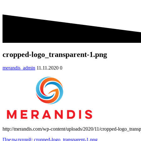
cropped-logo_transparent-1.png
merandis_admin
11.11.2020
0
http://merandis.com/wp-content/uploads/2020/11/cropped-logo_transp
Навигация
Предыдущая
Предыдущий:
cropped-logo_transparent-1.png