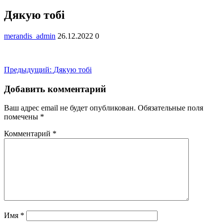
Дякую тобі
merandis_admin
26.12.2022
0
Навигация
Предыдущая
Предыдущий:
Дякую тобі
запись:
по
Добавить комментарий
записям
Ваш адрес email не будет опубликован.
Обязательные поля
помечены
*
Комментарий
*
Имя
*